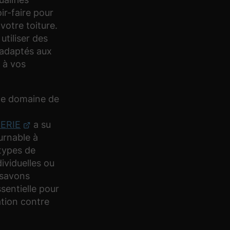
ir-faire pour
 votre toiture.
utiliser des
 adaptés aux
 à vos
 le domaine de
ERIE
a su
urnable à
types de
dividuelles ou
 savons
sentielle pour
ation contre