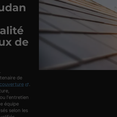
audan
alité
aux de
L
enaire de
 couverture
.
ture,
 ou l'entretien
re équipe
isés selon les
alifiés