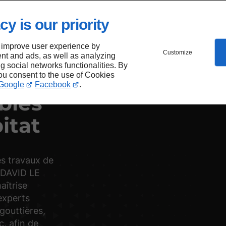
cy is our priority
 improve user experience by
Customize
nt and ads, as well as analyzing
ng social networks functionalities. By
you consent to the use of Cookies
Google
Facebook
.
bles
itat
es travaux de
e DAVID LE
îtrise
experts
 gouttières,
, afin de