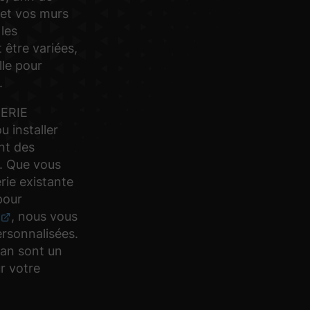
 et vos murs
 les
être variées,
lle pour
.
ERIE
u installer
nt des
s. Que vous
rie existante
pour
, nous vous
ersonnalisées.
dan sont un
r votre